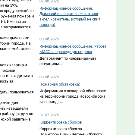
2025 году), число
07.08.2026
ым на 19%.
Информационное сообщение.
но предупреждён о
Дымовой извещатель — это ваш
аружения пожара и
ангел-хранитель, который не спит
И). Именно он
никогда!
из загорающегося
омными дымовыми
03.08.2026
ории города. На
Информационное сообщение. Работа
ных семей, всего
МАСС за прошедшую неделю
Департамент по чрезвычайным
ситуациям…
атах квартир и
 трудной
ны и находиться в
03.08.2026
ость за
Пожарная обстановка!
м
Информация о пожарной обстановке
деть, пользоваться
на территории города Новосибирска
за период с…
атели для
чить извещатели
району (округу по
31.07.2026
анской защиты» в
Корректировка сбросов
Корректировка сбросов
По информации «Верхне - Обского