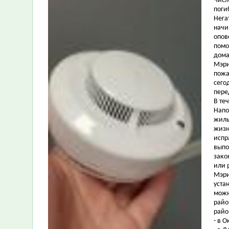
Числ
поги
Нега
начи
опов
помо
дома
Мэри
пожа
сего
пере
В те
Напо
жилы
жизн
испр
выпо
зако
или 
Мэри
уста
можн
райо
райо
- в О