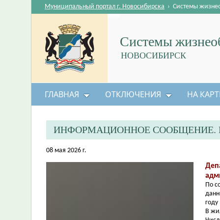
Муниципальный портал г. Новосибирска
›
Системы жизне
Системы жизнеоб
НОВОСИБИРСК
ГЛАВНАЯ
ОТКЛЮЧЕНИЯ
НА КАРТ
ИНФОРМАЦИОННОЕ СООБЩЕНИЕ. 
08 мая 2026 г.
Деп
адм
По с
данн
году
В жи