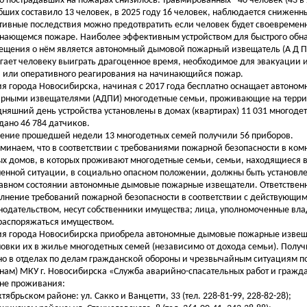
о пострадавших на пожарах снизилось: травмированных - 40 человек (43 в 
бших составило 13 человек, в 2025 году 16 человек, наблюдается сниженн
тивные последствия можно предотвратить если человек будет своевремен
нающемся пожаре. Наиболее эффективным устройством для быстрого обн
ещения о нём является автономный дымовой пожарный извещатель (А Д П 
гает человеку выиграть драгоценное время, необходимое для эвакуации 
 или оперативного реагирования на начинающийся пожар.
я города Новосибирска, начиная с 2017 года бесплатно оснащает автон
рными извещателями (АДПИ) многодетные семьи, проживающие на террит
дняшний день устройства установлены в домах (квартирах) 11 031 многодет
дано 46 784 датчиков.
чение прошедшей недели 13 многодетных семей получили 56 приборов.
минаем, что в соответствии с требованиями пожарной безопасности в комн
х домов, в которых проживают многодетные семьи, семьи, находящиеся в
енной ситуации, в социально опасном положении, должны быть установле
авном состоянии автономные дымовые пожарные извещатели. Ответственн
лнение требований пожарной безопасности в соответствии с действующи
нодательством, несут собственники имущества; лица, уполномоченные вла
распоряжаться имуществом.
я города Новосибирска приобрела автономные дымовые пожарные извещ
новки их в жилье многодетных семей (независимо от дохода семьи). Полу
о в отделах по делам гражданской обороны и чрезвычайным ситуациям по 
нам) МКУ г. Новосибирска «Служба аварийно-спасательных работ и гражд
не проживания:
ктябрьском районе: ул. Сакко и Ванцетти, 33 (тел. 228-81-99, 228-82-28);