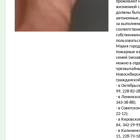
проживают м
жизненной с
должны быть
автономные 
за выполнен
соответстви
собственник
пользоватьс
Мэрия город
пожарные из
семей (неза
можно в отд
чрезвычайны
Новосибирск
гражданской
- в Октябрьс
99, 228-82-28
- в Ленинско
343-38-88);
- в Советско
22-12);
- в Кировском
64, 342-29-95
- в Калининс
15, 228-73-16