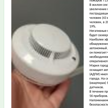
пожаров 713 
В жилом сек
увеличение п
пострадавши
человек (43 
человек, в 
19%.
Негативные 
будет своев
Наиболее эф
обнаружения
автономный 
он помогает
необходимое
оперативног
Мэрия город
оснащает а
(АДПИ) мног
города. На 
(квартирах) 
датчиков.
В течение п
56 приборов
Напоминаем,
безопасности