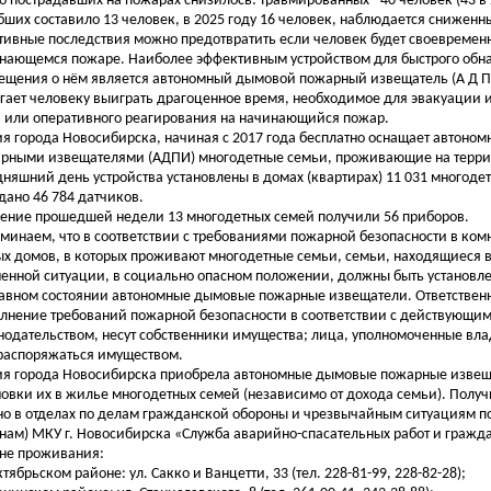
о пострадавших на пожарах снизилось: травмированных - 40 человек (43 в 
бших составило 13 человек, в 2025 году 16 человек, наблюдается сниженн
тивные последствия можно предотвратить если человек будет своевремен
нающемся пожаре. Наиболее эффективным устройством для быстрого обн
ещения о нём является автономный дымовой пожарный извещатель (А Д П 
гает человеку выиграть драгоценное время, необходимое для эвакуации 
 или оперативного реагирования на начинающийся пожар.
я города Новосибирска, начиная с 2017 года бесплатно оснащает автон
рными извещателями (АДПИ) многодетные семьи, проживающие на террит
дняшний день устройства установлены в домах (квартирах) 11 031 многодет
дано 46 784 датчиков.
чение прошедшей недели 13 многодетных семей получили 56 приборов.
минаем, что в соответствии с требованиями пожарной безопасности в комн
х домов, в которых проживают многодетные семьи, семьи, находящиеся в
енной ситуации, в социально опасном положении, должны быть установле
авном состоянии автономные дымовые пожарные извещатели. Ответственн
лнение требований пожарной безопасности в соответствии с действующи
нодательством, несут собственники имущества; лица, уполномоченные вла
распоряжаться имуществом.
я города Новосибирска приобрела автономные дымовые пожарные извещ
новки их в жилье многодетных семей (независимо от дохода семьи). Полу
о в отделах по делам гражданской обороны и чрезвычайным ситуациям по 
нам) МКУ г. Новосибирска «Служба аварийно-спасательных работ и гражд
не проживания:
ктябрьском районе: ул. Сакко и Ванцетти, 33 (тел. 228-81-99, 228-82-28);