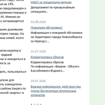
2025 году), число
МАСС за прошедшую неделю
ым на 19%.
Департамент по чрезвычайным
но предупреждён о
ситуациям…
аружения пожара и
И). Именно он
из загорающегося
03.08.2026
Пожарная обстановка!
омными дымовыми
Информация о пожарной обстановке
ории города. На
на территории города Новосибирска
ных семей, всего
за период с…
атах квартир и
31.07.2026
 трудной
Корректировка сбросов
ны и находиться в
Корректировка сбросов
ость за
По информации «Верхне - Обского
м
Бассейнового Водного…
деть, пользоваться
атели для
29.07.2026
чить извещатели
Важная информация: действия при
району (округу по
угрозе беспилотных летательных
анской защиты» в
аппаратов