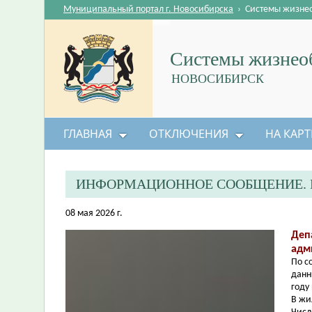
Муниципальный портал г. Новосибирска
›
Системы жизне
Системы жизнеоб
НОВОСИБИРСК
ГЛАВНАЯ
ОТКЛЮЧЕНИЯ
НА КАРТ
ИНФОРМАЦИОННОЕ СООБЩЕНИЕ. 
08 мая 2026 г.
Деп
адм
По с
данн
году
В жи