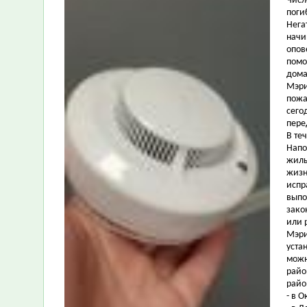
Числ
поги
Нега
начи
опов
помо
дома
Мэри
пожа
сего
пере
В те
Напо
жилы
жизн
испр
выпо
зако
или 
Мэри
уста
можн
райо
райо
- в О