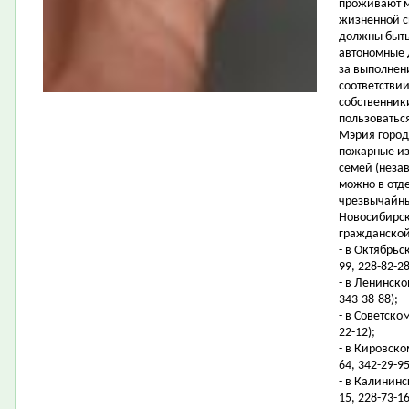
проживают м
жизненной с
должны быть
автономные 
за выполнен
соответстви
собственник
пользоватьс
Мэрия город
пожарные из
семей (неза
можно в отд
чрезвычайны
Новосибирск
гражданской
- в Октябрьс
99, 228-82-28
- в Ленинско
343-38-88);
- в Советско
22-12);
- в Кировском
64, 342-29-95
- в Калининс
15, 228-73-16