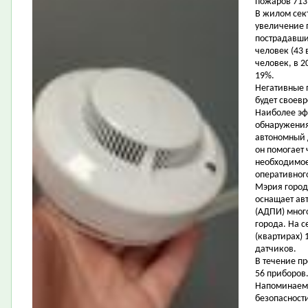
пожаров 713 
В жилом сек
увеличение п
пострадавши
человек (43 
человек, в 
19%.
Негативные 
будет своев
Наиболее эф
обнаружения
автономный 
он помогает
необходимое
оперативног
Мэрия город
оснащает а
(АДПИ) мног
города. На 
(квартирах) 
датчиков.
В течение п
56 приборов
Напоминаем,
безопасности