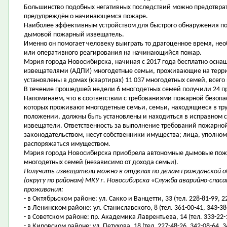
Большинство подобных негативных последствий можно предотврат
предупреждён о начинающемся пожаре.
Наиболее эффективным устройством для быстрого обнаружения п
дымовой пожарный извещатель.
Именно он помогает человеку выиграть то драгоценное время, не
или оперативного реагирования на начинающийся пожар.
Мэрия города Новосибирска, начиная с 2017 года бесплатно ос
извещателями (АДПИ) многодетные семьи, проживающие на террит
установлены в домах (квартирах) 11 037 многодетных семей, всего
В течение прошедшей недели 6 многодетных семей получили 24 п
Напоминаем, что в соответствии с требованиями пожарной безопас
которых проживают многодетные семьи, семьи, находящиеся в тр
положении, должны быть установлены и находиться в исправном
извещатели. Ответственность за выполнение требований пожарной
законодательством, несут собственники имущества; лица, уполно
распоряжаться имуществом.
Мэрия города Новосибирска приобрела автономные дымовые пожа
многодетных семей (независимо от дохода семьи).
Получить извещатели можно в отделах по делам гражданской о
(округу по районам) МКУ г. Новосибирска «Служба аварийно-спа
проживания:
- в Октябрьском районе: ул. Сакко и Ванцетти, 33 (тел. 228-81-99, 2
- в Ленинском районе: ул. Станиславского, 8 (тел. 361-00-41, 343-38
- в Советском районе: пр. Академика Лаврентьева, 14 (тел. 333-22-
- в Кировском районе: ул. Петухова, 18 (тел. 227-48-26, 342-08-64, 3