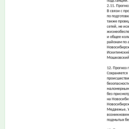
подстанций.
2.11. Прогно
В связи с п
по подготовк
также прове
сетей, не и
жизнеобеспе
и общее кол
районам по а
Новосибирск
Искитимский
Мошковский,
12. Прогноз
Сохраняется
происшестви
безопасности
маломерными
без присмот
на Новосиби
Новосибирска
Медвежье, Ур
возникновен
подмытых бе