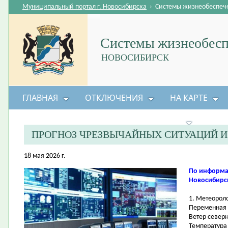
Муниципальный портал г. Новосибирска
›
Системы жизнеобеспеч
Системы жизнеобесп
НОВОСИБИРСК
ГЛАВНАЯ
ОТКЛЮЧЕНИЯ
НА КАРТЕ
БЕЗОПАСНОСТЬ ЖИЗНЕДЕЯТЕЛЬНОСТИ
ПРОГНОЗ ЧРЕЗВЫЧАЙНЫХ СИТУАЦИЙ 
18 мая 2026 г.
По информа
Новосибирск
1. Метеорол
Переменная 
Ветер северн
Температура 