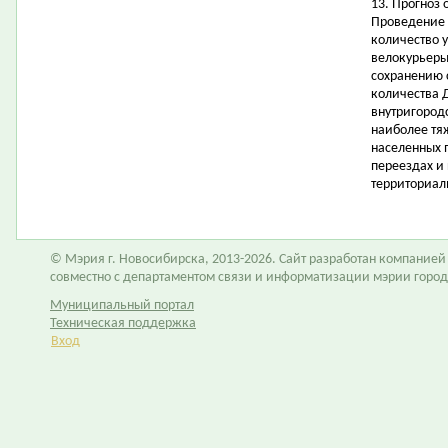
13. Прогноз 
Проведение 
количество 
велокурьеры 
сохранению 
количества 
внутригородс
наиболее тя
населенных 
переездах и
территориал
© Мэрия г. Новосибирска, 2013-2026. Сайт разработан компание
совместно с департаментом связи и информатизации мэрии горо
Муниципальный портал
Техническая поддержка
Вход