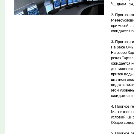
°С, днём +14,
2. Прогноз э
Метеоуслови
примесей в 
ожидается 
3. Прогноз 
На реке Омь
На озере Хо
реках Тартас
ожидается н
достижения 
приток воды
штатном реж
водохранили
этом уровень
ожидается в
4. Прогноз г
Магнитное п
условий КВ-
Общее содер
5. Прогноз 