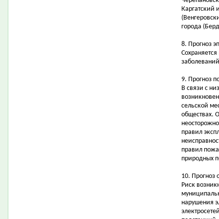
Черепановск
Каргатский 
(Венгеровск
города (Берд
8. Прогноз э
Сохраняется
заболеваний
9. Прогноз 
В связи с н
возникновен
сельской ме
обществах. 
неосторожно
правил эксп
неисправнос
правил пожа
природных п
10. Прогноз 
Риск возник
муниципальн
нарушения э
электросете