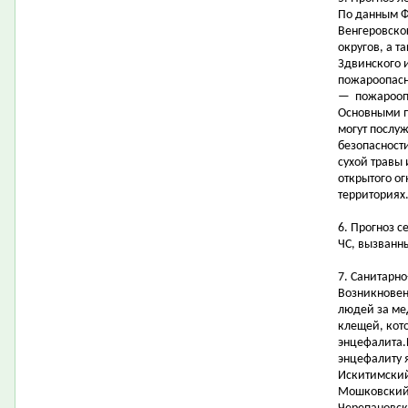
По данным Ф
Венгеровско
округов, а т
Здвинского 
пожароопасно
— пожароопас
Основными 
могут послу
безопасност
сухой травы
открытого ог
территориях
6. Прогноз 
ЧС, вызванн
7. Санитарн
Возникновен
людей за ме
клещей, кот
энцефалита.
энцефалиту 
Искитимский
Мошковский,