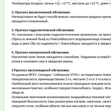
Температура воздуха: ночью +12, +17 °С, местами до +22 °С, днём +2
2. Прогноз экологической обстановки.
Метеоусловия не будут способствовать накоплению вредных приме
ожидается пониженный.
3. Прогноз гидрологической обстановки.
ЧС, связанные с опасными гидрологическими явлениями, не прог
Сбросы в нижний бьеф из Новосибирского водохранилища планирую
воды в реке Обь по гидропосту г. Новосибирск ожидается в предела
4. Прогноз геомагнитной обстановки.
Магнитное поле Земли ожидается спокойное. Ухудшение условий
озона в озоновом слое в пределах нормы.
5 Прогноз лесопожарной обстановки.
По данным ФГБУ «Западно - Сибирское УГМС» на территории Ново
пожароопасность преимущественно 2-го, местами 1-го и 3-го класс
Наибольший риск возникновения очагов природных пожаров возм
населенным пунктам, особенно городов Новосибирск, Бердск, Иск
обществ.
Основными причинами возникновения ландшафтных пожаров могу
пожарной безопасности (при разжигании костров, мангалов, сжиг
открытого огня, особенно вблизи лесных массивов и на лесных тер