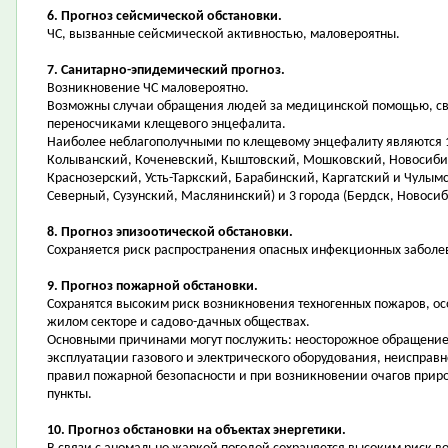
6. Прогноз сейсмической обстановки.
ЧС, вызванные сейсмической активностью, маловероятны.
7. Санитарно-эпидемический прогноз.
Возникновение ЧС маловероятно.
Возможны случаи обращения людей за медицинской помощью, свя
переносчиками клещевого энцефалита.
Наиболее неблагополучными по клещевому энцефалиту являются 1
Колыванский, Коченевский, Кыштовский, Мошковский, Новосибир
Краснозерский, Усть-Таркский, Барабинский, Каргатский и Чулымс
Северный, Сузунский, Маслянинский) и 3 города (Бердск, Новосиб
8. Прогноз эпизоотической обстановки.
Сохраняется риск распространения опасных инфекционных заболе
9. Прогноз пожарной обстановки.
Сохранятся высоким риск возникновения техногенных пожаров, осо
жилом секторе и садово-дачных обществах.
Основными причинами могут послужить: неосторожное обращение 
эксплуатации газового и электрического оборудования, неисправ
правил пожарной безопасности и при возникновении очагов прир
пункты.
10. Прогноз обстановки на объектах энергетики.