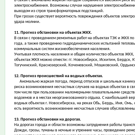
В связи с аномально жаркой погодой сохраняется высоким риск в
электроснабжения. Возможны случаи нарушения электроснабжения
выходом из строя трансформаторных подстанций.
При грозах существует вероятность повреждения объектов электро
удара молнии.
11. Прогноз обстановки на объектах ЖКХ.
В связи с проведением ремонтных работ на объектах ТЭК и ЖКХ по
года, а также проведению гидродинамических испытаний тепловых
коммунальных систем жизнеобеспечения населения.
Учитывая плотность населения и общее количество объектов ЖКХ,
объектах ЖКХ можно отнести: гг. Новосибирск, Искитим, Бердск,
Тогучинский, Краснозерский, Коченевский, Мошковский, Ордынс
12. Прогноз происшествий на водных объектах.
Аномально жаркая погода, период отпусков и школьных каникул
риска возникновения несчастных случаев на водных объектах в св
том числе при пользовании маломерными плавательными средства
водоемов и в местах неорганизованного отдыха. С наибольшей в
водных объектах г. Новосибирска, на реках Обь, Бердь, Иня, Омь,
есть вероятность возникновение несчастных случаев обусловленн
13. Прогноз обстановки на дорогах.
На дорогах города и области возможны затруднения работы трансп
Дожди, грозы, туманы в ночные и утренние часы, проведение рем