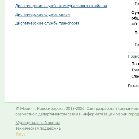
Т
Диспетчерские службы коммунального хозяйства
С у
Диспетчерские службы связи
общ
Диспетчерские службы транспорта
а/т
П
Т
Проис
Пог
Тра
Спа
По сос
© Мэрия г. Новосибирска, 2013-2026. Сайт разработан компание
совместно с департаментом связи и информатизации мэрии горо
Муниципальный портал
Техническая поддержка
Вход