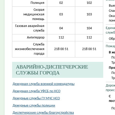
Полиция
02
102
Вые
Скорая
Спа
медицинская
03
103
Ока
помощь
пом
Газовая аварийная
Едина
04
104
служба
служб
Антитеррор
112
112
Обр
Служба
Пожа
жизнеобеспечения
218 00 51
218 00 51
В ж
города
П
Т
АВАРИЙНО-ДИСПЕТЧЕРСКИЕ
Про
СЛУЖБЫ ГОРОДА
П
Т
Дежурная служба военной комендатуры
Дорож
проис
Дежурная служба УФСБ по НСО
С
Дежурные службы ГУ МЧС НСО
пос
Дежурные службы полиции
П
Диспетчерские службы благоустройства