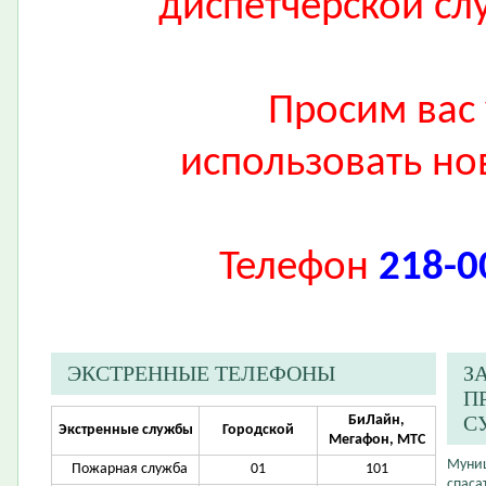
диспетчерской сл
Просим вас
использовать но
Телефон
218-0
ЭКСТРЕННЫЕ ТЕЛЕФОНЫ
З
П
С
БиЛайн,
Экстренные службы
Городской
Мегафон, МТС
Муниц
Пожарная служба
01
101
спаса