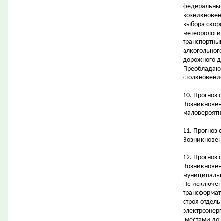
федеральных
возникновен
выбора скор
метеорологи
транспортны
алкогольног
дорожного д
Преобладающ
столкновени
10. Прогноз
Возникновен
маловероятн
11. Прогноз
Возникновен
12. Прогноз 
Возникновен
муниципальн
Не исключен
трансформат
строя отдел
электроэнер
(местами до 