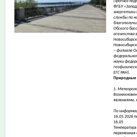
Прогноз под
ФГБУ «Запад
энергетики 
службы по н
благополучи
Обского бас
агентства в
Новосибирск
Новосибирск
– филиала О
федерально
науки федер
геофизическ
ЕГС РАН).
Природные 
1. Метеорол
Возникновен
явлениями, 
По информац
16.05.2026 п
16.05
Температура 
переменная 