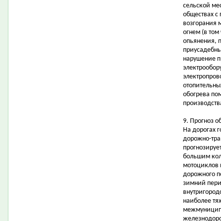
сельской ме
обществах с
возгорания 
огнем (в том
опьянения, 
приусадебных
нарушение п
электрообор
электропров
отопительны
обогрева по
производств
9. Прогноз о
На дорогах 
дорожно-тра
прогнозируе
большим кол
мотоциклов 
дорожного п
зимний пери
внутригородс
наиболее тя
межмуниципа
железнодоро