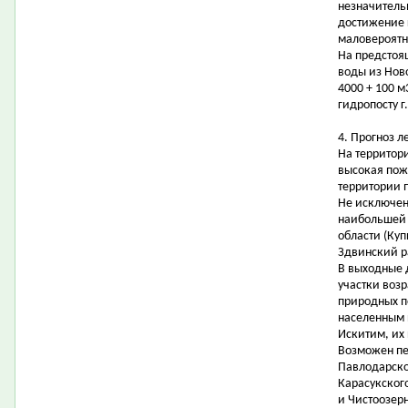
незначитель
достижение 
маловероятн
На предстоя
воды из Нов
4000 + 100 м
гидропосту г
4. Прогноз 
На территор
высокая пожа
территории п
Не исключен
наибольшей 
области (Ку
Здвинский р
В выходные 
участки возр
природных п
населенным 
Искитим, их
Возможен пе
Павлодарско
Карасукског
и Чистоозер