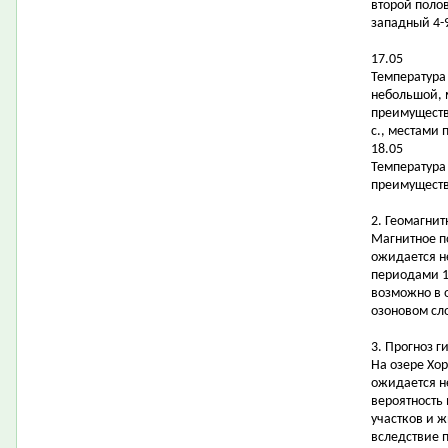
второй поло
западный 4-9
17.05
Температура 
небольшой, 
преимуществ
с., местами 
18.05
Температура 
преимуществе
2. Геомагнит
Магнитное п
ожидается н
периодами 1
возможно в 
озоновом сл
3. Прогноз 
На озере Хо
ожидается н
вероятность
участков и 
вследствие 