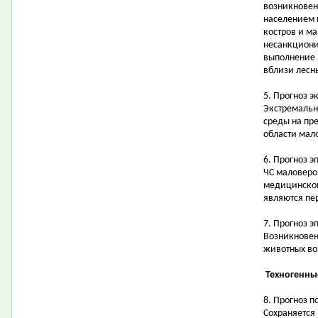
возникновен
населением 
костров и ма
несанкциони
выполнение 
вблизи лесн
5. Прогноз 
Экстремальн
среды на пр
области мал
6. Прогноз 
ЧС маловеро
медицинской
являются пе
7. Прогноз 
Возникновен
животных в
Техногенны
8. Прогноз 
Сохраняется