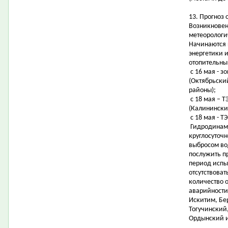
13. Прогноз 
Возникновен
метеорологи
Начинаются 
энергетики 
отопительны
с 16 мая - з
(Октябрьски
районы);
с 18 мая – 
(Калинински
с 18 мая - Т
Гидродинами
круглосуточ
выбросом во
послужить п
период испы
отсутствоват
количество 
аварийности
Искитим, Бе
Тогучинский
Ордынский и