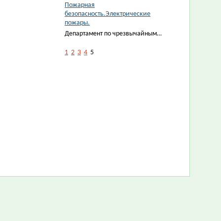
Пожарная
безопасность.Электрические
пожары.
Департамент по чрезвычайным…
1
2
3
4
5