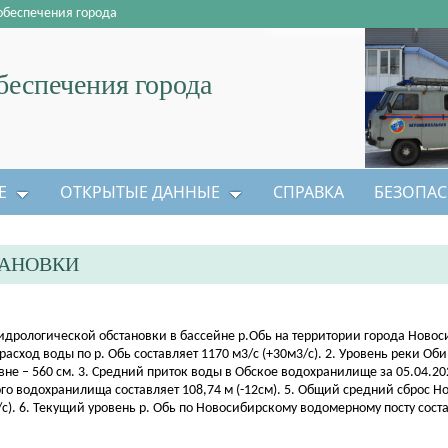
обеспечения города
еспечения города
Е
ОТКРЫТЫЕ ДАННЫЕ
СПРАВКА
БЕЗОПАС
ТАНОВКИ
идрологической обстановки в бассейне р.Обь на территории города Новос
 расход воды по р. Обь составляет 1170 м3/с (+30м3/с). 2. Уровень реки Об
вне – 560 см. 3. Средний приток воды в Обское водохранилище за 05.04.202
ого водохранилища составляет 108,74 м (-12см). 5. Общий средний сброс Н
/с). 6. Текущий уровень р. Обь по Новосибирскому водомерному посту соста