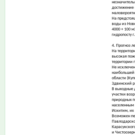
незначитель
достижение 
маловероятн
На предстоя
воды из Нов
4000 + 100 м
гидропосту г
4. Прогноз 
На территор
высокая пожа
территории п
Не исключен
наибольшей 
области (Ку
Здвинский р
В выходные 
участки возр
природных п
населенным 
Искитим, их
Возможен пе
Павлодарско
Карасукског
и Чистоозер