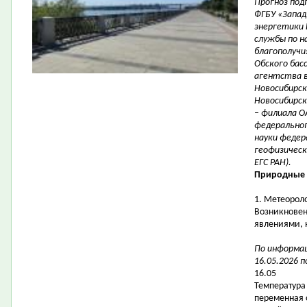
Прогноз под
ФГБУ «Запад
энергетики 
службы по н
благополучи
Обского бас
агентства в
Новосибирск
Новосибирск
– филиала О
федерально
науки федер
геофизическ
ЕГС РАН).
Природные 
1. Метеорол
Возникновен
явлениями, 
По информац
16.05.2026 п
16.05
Температура 
переменная 