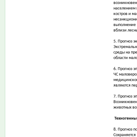
возникновен
населением 
костров и ма
несанкциони
выполнение 
вблизи лесн
5. Прогноз 
Экстремальн
среды на пр
области мал
6. Прогноз 
ЧС маловеро
медицинской
являются пе
7. Прогноз 
Возникновен
животных в
Техногенны
8. Прогноз 
Сохраняется