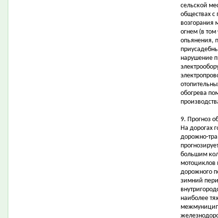
сельской ме
обществах с
возгорания 
огнем (в том
опьянения, 
приусадебных
нарушение п
электрообор
электропров
отопительны
обогрева по
производств
9. Прогноз о
На дорогах 
дорожно-тра
прогнозируе
большим кол
мотоциклов 
дорожного п
зимний пери
внутригородс
наиболее тя
межмуниципа
железнодоро