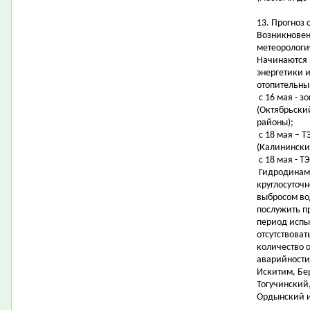
13. Прогноз 
Возникновен
метеорологи
Начинаются 
энергетики 
отопительны
с 16 мая - з
(Октябрьски
районы);
с 18 мая – 
(Калинински
с 18 мая - Т
Гидродинами
круглосуточ
выбросом во
послужить п
период испы
отсутствоват
количество 
аварийности
Искитим, Бе
Тогучинский
Ордынский и