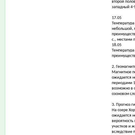
второй поло
западный 4-9
17.05
Температура 
небольшой, 
преимуществ
с., местами 
18.05
Температура 
преимуществе
2. Геомагнит
Магнитное п
ожидается н
периодами 1
возможно в 
озоновом сл
3. Прогноз 
На озере Хо
ожидается н
вероятность
участков и 
вследствие 