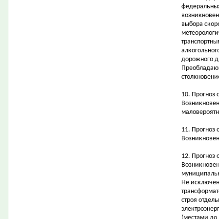
федеральных
возникновен
выбора скор
метеорологи
транспортны
алкогольног
дорожного д
Преобладающ
столкновени
10. Прогноз
Возникновен
маловероятн
11. Прогноз
Возникновен
12. Прогноз 
Возникновен
муниципальн
Не исключен
трансформат
строя отдел
электроэнер
(местами до 