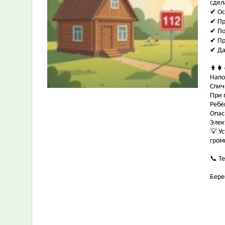
сдел
✔ Ос
✔ Пр
✔ По
✔ Пр
✔ Да
👨‍👩
Напо
Спич
При 
Ребё
Опас
Элек
💡 У
гром
📞 Т
Бере