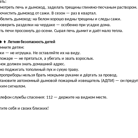
ать:
мотреть печь и дымоход, заделать трещины глиняно-песчаным раствором.
очистить дымоход от сажи. В сезон — раз в квартал.
белить дымоход: на белом хорошо видны трещины и следы сажи.
оверить разделки на чердаке — особенно при усадке дома.
ть печи просохнуть до осени. Сырая печь дымит и даёт мало тепла.
‍👧‍👦 Летняя безопасность детей
мните детям:
ки — не игрушка. Не оставляйте их на виду.
пожаре — не прятаться, а убегать и звать взрослых.
нок должен знать домашний адрес.
но поджигать тополиный пух и сухую траву.
троприборы нельзя брать мокрыми руками и дёргать за провод.
становите автономный дымовой пожарный извещатель (АДПИ) — он преду
ким сигналом.
елефон службы спасения: 112 — держите на видном месте.
гите себя и своих близких!